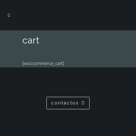
cart
[woocommerce_cart]
contactos