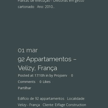
Plantas de execução - Divisórias em gesso
cartonado Ano: 2010...
01 mar
92 Appartamentos –
Velizy, França
Posted at 17:10h
in
by
Projserv
0
Comments
0
Likes
Partilhar
Edifício de 92 appartamentos Localidade:
Velizy - França Cliente: Eiffage Construction